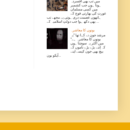
‏میں تب بھی افسردہ
ہوتا ہوں جب کشمیر
میں کسی مسلمان
عورت کی بھارتی فوج کے
ہاتھوں عصمت دری ہوتی یے مجھے تب
بھی دکھ ہوا جب دولتِ اسلامیہ کے ...
بونوں کا معاشرہ
مرشد جون نے کہا تھا "یہ
بونوں کا معاشرہ ہے"
میں اکثر یہ سوچتا ہوں
کہ اِتنے بڑے بڑے ناموں کے
بیچ بھی جون کیسے اپنے
آپکو بون...