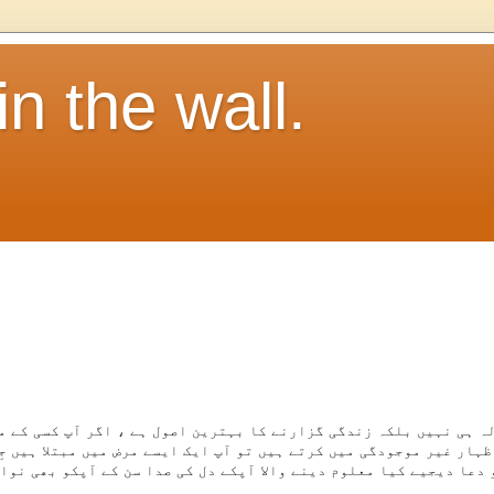
in the wall.
ہار غیر موجودگی میں کرتے ہیں تو آپ ایک ایسے مرض میں مبتلا ہیں جِ
 دعا دیجیے کیا معلوم دینے والا آپکے دل کی صدا سن کے آپکو بھی نوا