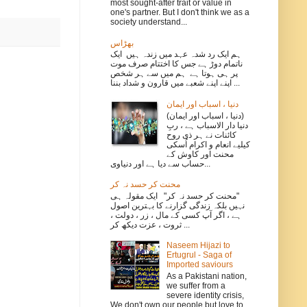
most sought-after trait or value in
one's partner. But I don't think we as a
society understand...
بھڑاس
ہم ایک رد شدہ عہد میں زندہ ہیں ایک
ناتمام دوڑ ہے جس کا اختتام صرف موت
پر ہی ہوتا ہے ہم میں سے ہر شخص
اپنے اپنے شعبے میں قارون و شداد بننا ...
دنیا ، اسباب اور ایمان
(دنیا ، اسباب اور ایمان)
دنیا دار الاسباب ہے ، ربِ
کائنات نے ہر ذی روح
کیلیے انعام و اکرام اُسکی
محنت اور کاوش کے
حساب سے دیا ہے اور دنیاوی...
محنت کر حسد نہ کر
‏"محنت کر حسد نہ کر" ایک مقولہ ہی
نہیں بلکہ زندگی گزارنے کا بہترین اصول
ہے ، اگر آپ کسی کے مال ، زر ، دولت ،
ثروت ، عزت دیکھ کر ...
Naseem Hijazi to
Ertugrul - Saga of
Imported saviours
As a Pakistani nation,
we suffer from a
severe identity crisis,
We don't own our people but love to