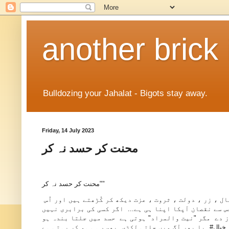
another brick 
Bulldozing your Jahalat - Bigots stay away.
Friday, 14 July 2023
محنت کر حسد نہ کر
‏"محنت کر حسد نہ کر"
ایک مقولہ ہی نہیں بلکہ زندگی گزارنے کا بہترین اصول ہے ، اگر آپ کسی کے مال ، زر ، دولت ، ثروت ، عزت دیکھ کر کُڑھتے ہیں اور اُس
س سے نقصان آپکا اپنا ہی ہے... اگر کسی کی برابری نہیں
ز دے مگر "نیت والمراد" ہوتی ہے حسد میں جلتا بندہ ہو
یا پھر آگ میں جلتی لکڑی بھسم ہی ہو کر رہتی ہے ‎#خیال