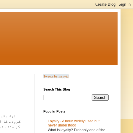
Tweets by isayyid
Search This Blog
Popular Posts
Loyalty - A noun widely used but
کرودھ کا اظ
never understood
کر سکتے تو
What is loyalty? Probably one of the