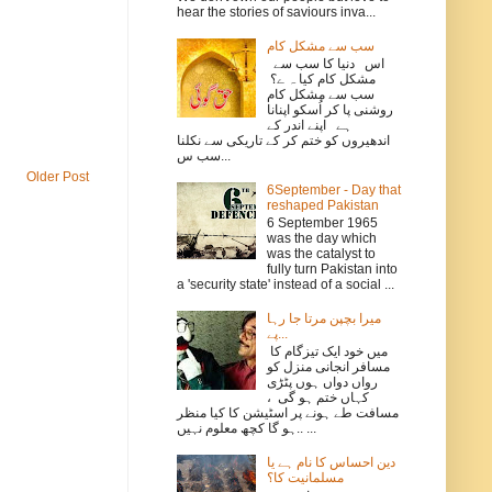
hear the stories of saviours inva...
سب سے مشکل کام
اس دنیا کا سب سے
مشکل کام کیا ہ ے؟
سب سے مشکل کام
روشنی پا کر اُسکو اپنانا
ہے اپنے اندر کے
اندھیروں کو ختم کر کے تاریکی سے نکلنا
سب س...
Older Post
6September - Day that
reshaped Pakistan
6 September 1965
was the day which
was the catalyst to
fully turn Pakistan into
a 'security state' instead of a social ...
میرا بچپن مرتا جا رہا
پے...
میں خود ایک تیزگام کا
مسافر انجانی منزل کو
رواں دواں ہوں پٹڑی
کہاں ختم ہو گی ،
مسافت طے ہونے پر اسٹیشن کا کیا منظر
ہو گا کچھ معلوم نہیں.. ...
دین احساس کا نام ہے یا
مسلمانیت کا؟